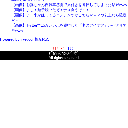
【画像】お婆ちゃん自転車感覚で原付きを運転してしまった結果www
【画像】よし！茄子焼いたぞ！ナス食うぞ！！
【画像】チー牛が嫌ってるコンテンツがこちらｗｗ２つ以上なら確定
ｗｗ
【画像】Twitterで16万いいねを獲得した『妻のアイデア』がパクリで
草www
Powered by livedoor 相互RSS
ﾏｲﾍﾟｰｼﾞ
ﾄｯﾌﾟ
(C)みんなのﾌﾞﾛｸﾞ
All rights reserved.