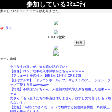
参加しているｺﾐｭﾆﾃｨ
参加しているコミュニティはありません。
�~
戻る
ﾌﾞﾛｸﾞ検索
ゲーム速報
小さなすれ違いが、夫を追い詰めていく
【画像】ロシア陸軍の入隊試験がこちらｗｗｗｗｗ
【アウェー】神宮村上 .195 5本 12打点 OPS.795
【ほぼブルマ】『ドラゴンボール』ブルマとチチのフュージョン、ク
ッソ可愛すぎるwwwwwww
【愕然】不眠症ワイちゃん、人生初の睡眠導入剤を服用した結果ｗｗ
ｗｗ
女さん「もう息子たちの弁当は作りません。残すし文句言うしもう知
らない！」
【悲報】1時間につき20分トイレで離席する発達障害男性、15回以上
転職を重ねてしまう